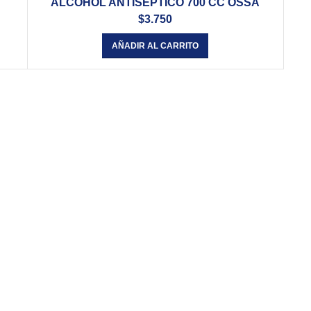
ALCOHOL ANTISEPTICO 700 CC OSSA
$
3.750
AÑADIR AL CARRITO
Cra 8ª # 42 -17
Barrio El Troncal
Cali - Colombia
032 5248490
317 668 6569
tamos listos para atender tus necesida