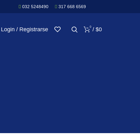
032 5248490
317 668 6569
0
Login / Registrarse
/
$
0