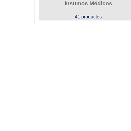
Insumos Médicos
41 productos
Estamos listos para atender tu
Escríbenos
info@quirurmed.com.co