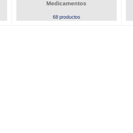
Medicamentos
68 productos
Cra 8ª # 42 -17
Barrio El Troncal
Cali - Colombia
032 5248490
317 668 6569
s necesidades