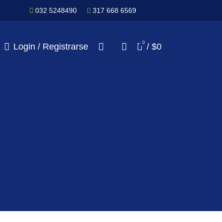
032 5248490
317 668 6569
0
Login / Registrarse
/
$
0