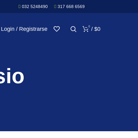
032 5248490
317 668 6569
0
Login / Registrarse
/
$
0
sio