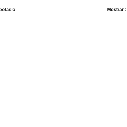
potasio”
Mostrar
Cra 8ª # 42 -17
Barrio El Troncal