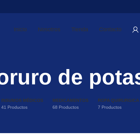
Inicio
Nosotros
Tienda
Contacto
oruro de pota
INSUMOS MÉDICOS
MEDICAMENTOS
ROPA QUIRURGICA
41 Productos
68 Productos
7 Productos