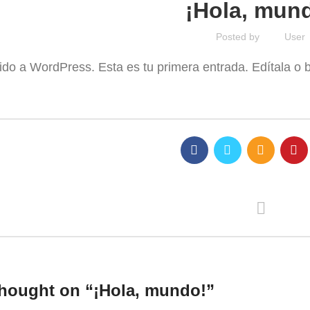
¡Hola, mun
Posted by
User
do a WordPress. Esta es tu primera entrada. Edítala o bó
hought on “
¡Hola, mundo!
”