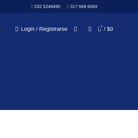
032 5248490
317 668 6569
0
to
Login / Registrarse
/
$
0