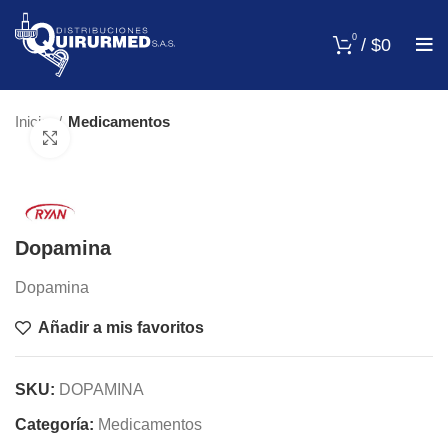
0
/
$
0
Inicio
Medicamentos
Click para agrandar
Dopamina
Dopamina
Añadir a mis favoritos
SKU:
DOPAMINA
Categoría:
Medicamentos