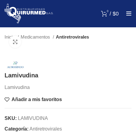
0
/
$
0
Inicio
Medicamentos
Antiretrovirales
Click para agrandar
Lamivudina
Lamivudina
Añadir a mis favoritos
SKU:
LAMIVUDINA
Categoría:
Antiretrovirales